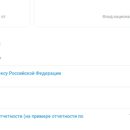
 от
Фонд национа
с
в
ксу Российской Федерации
четности (на примере отчетности по