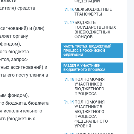
 власти
ФЕДЕРАЦИИ
дителя) средств
Гл. 16
МЕЖБЮДЖЕТНЫЕ
ТРАНСФЕРТЫ
Гл. 17
БЮДЖЕТЫ
ГОСУДАРСТВЕННЫХ
игнований) и (или)
ВНЕБЮДЖЕТНЫХ
вляет органу
ФОНДОВ
 фондом),
ЧАСТЬ ТРЕТЬЯ. БЮДЖЕТНЫЙ
ного бюджета
ПРОЦЕСС В РОССИЙСКОЙ
ФЕДЕРАЦИИ
тся, запрос-
РАЗДЕЛ V. УЧАСТНИКИ
ных ассигнований) и
БЮДЖЕТНОГО ПРОЦЕССА
ты его поступления в
Гл. 18
ПОЛНОМОЧИЯ
УЧАСТНИКОВ
БЮДЖЕТНОГО
ПРОЦЕССА
ным фондом),
Гл. 19
ПОЛНОМОЧИЯ
го бюджета, бюджета
УЧАСТНИКОВ
я исполнительного
БЮДЖЕТНОГО
ПРОЦЕССА
ств (бюджетных
ФЕДЕРАЛЬНОГО
УРОВНЯ