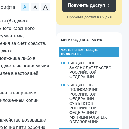
Получить доступ
рифта:
Пробный доступ на 2 дня
ета (бюджета
ьного казенного
кументами,
МЕНЮ КОДЕКСА · БК РФ
ния за счет средств,
юджета
ЧАСТЬ ПЕРВАЯ. ОБЩИЕ
ПОЛОЖЕНИЯ
должника либо в
Гл. 1
БЮДЖЕТНОЕ
 бюджетные полномочия
ЗАКОНОДАТЕЛЬСТВО
РОССИЙСКОЙ
далее в настоящей
ФЕДЕРАЦИИ
Гл. 2
БЮДЖЕТНЫЕ
ПОЛНОМОЧИЯ
умента направляет
РОССИЙСКОЙ
ФЕДЕРАЦИИ,
приложением копии
СУБЪЕКТОВ
РОССИЙСКОЙ
ФЕДЕРАЦИИ И
МУНИЦИПАЛЬНЫХ
начейства возвращает
ОБРАЗОВАНИЙ
ечение пяти рабочих