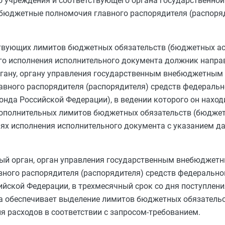
о учреждения и соответствующего органа государственной
 бюджетные полномочия главного распорядителя (распоря
ствующих лимитов бюджетных обязательств (бюджетных асс
о исполнения исполнительного документа должник напра
ргану, органу управления государственным внебюджетным
ного распорядителя (распорядителя) средств федераль
да Российской Федерации), в ведении которого он находи
дополнительных лимитов бюджетных обязательств (бюджет
ях исполнения исполнительного документа с указанием да
ный орган, орган управления государственным внебюджет
ого распорядителя (распорядителя) средств федерально
йской Федерации, в трехмесячный срок со дня поступлени
ва обеспечивает выделение лимитов бюджетных обязатель
я расходов в соответствии с запросом-требованием.