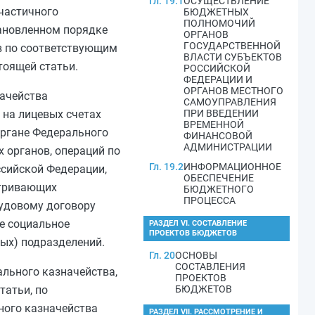
Гл. 19.1
ОСУЩЕСТВЛЕНИЕ
частичного
БЮДЖЕТНЫХ
ПОЛНОМОЧИЙ
тановленном порядке
ОРГАНОВ
ГОСУДАРСТВЕННОЙ
в по соответствующим
ВЛАСТИ СУБЪЕКТОВ
тоящей статьи.
РОССИЙСКОЙ
ФЕДЕРАЦИИ И
ОРГАНОВ МЕСТНОГО
начейства
САМОУПРАВЛЕНИЯ
 на лицевых счетах
ПРИ ВВЕДЕНИИ
ВРЕМЕННОЙ
органе Федерального
ФИНАНСОВОЙ
АДМИНИСТРАЦИИ
 органов, операций по
Гл. 19.2
ИНФОРМАЦИОННОЕ
сийской Федерации,
ОБЕСПЕЧЕНИЕ
атривающих
БЮДЖЕТНОГО
ПРОЦЕССА
рудовому договору
ое социальное
РАЗДЕЛ VI. СОСТАВЛЕНИЕ
ПРОЕКТОВ БЮДЖЕТОВ
ных) подразделений.
Гл. 20
ОСНОВЫ
СОСТАВЛЕНИЯ
ального казначейства,
ПРОЕКТОВ
татьи, по
БЮДЖЕТОВ
ного казначейства
РАЗДЕЛ VII. РАССМОТРЕНИЕ И