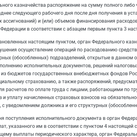
ьного казначейства распоряжение на сумму полного либо 
зднее следующего рабочего дня после дня получения в ус
 ассигнований) и (или) объемов финансирования расходо
Федерации в соответствии с
абзацем первым пункта 3
нас
ановленных настоящим пунктом, орган Федерального каз
ушения осуществление операций по расходованию средств
урных (обособленных) подразделений, открытые в данном 
сполнению исполнительных документов, решений налоговых
й из бюджетов государственных внебюджетных фондов Рос
оциальному страхованию, а также распоряжений, предусм
ля расчетов по оплате труда с лицами, работающими по т
в и уплату начисленных страховых взносов на обязательн
, с уведомлением должника и его структурных (обособлен
дня поступления исполнительного документа в орган Федер
т, указанного им в соответствии с
пунктом 4
настоящей с
щему выплаты периодического характера, орган Федераль