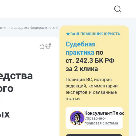
кания на средства федерального бюджета (бюджета государственного внеб
ВАШ ПОМОЩНИК ЮРИСТА
Судебная
практика
по
ст. 242.3 БК РФ
за 2 клика
едства
Позиции ВС, история
ого
редакций, комментарии
экспертов и связанные
о
статьи.
ых
КонсультантПлюс
Справочно-
правовая система