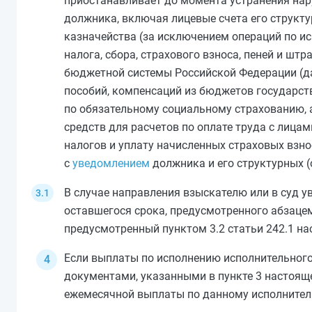
приостанавливает до момента устранения нар
должника, включая лицевые счета его структ
казначейства (за исключением операций по и
налога, сбора, страхового взноса, пеней и 
бюджетной системы Российской Федерации (да
пособий, компенсаций из бюджетов государст
по обязательному социальному страхованию,
средств для расчетов по оплате труда с лица
налогов и уплату начисленных страховых взно
с
уведомлением
должника и его структурных 
В случае направления взыскателю или в суд у
оставшегося срока, предусмотренного
абзаце
предусмотренный
пунктом 3.2 статьи 242.1
нас
Если выплаты по исполнению исполнительного
документами, указанными в
пункте 3
настояще
ежемесячной выплаты по данному исполнител