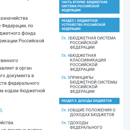
ЧАСТЬ ВТОРАЯ. БЮДЖЕТНАЯ
СИСТЕМА РОССИЙСКОЙ
ФЕДЕРАЦИИ
казначейства
РАЗДЕЛ I. БЮДЖЕТНОЕ
 Федерации, по
УСТРОЙСТВО РОССИЙСКОЙ
ФЕДЕРАЦИИ
юджетного фонда
Гл. 3
БЮДЖЕТНАЯ СИСТЕМА
фикации Российской
РОССИЙСКОЙ
ФЕДЕРАЦИИ
Гл. 4
БЮДЖЕТНАЯ
твенного
КЛАССИФИКАЦИЯ
РОССИЙСКОЙ
вляет в орган
ФЕДЕРАЦИИ
го документа в
Гл. 5
ПРИНЦИПЫ
БЮДЖЕТНОЙ СИСТЕМЫ
дств федерального
РОССИЙСКОЙ
им кодам бюджетной
ФЕДЕРАЦИИ
РАЗДЕЛ II. ДОХОДЫ БЮДЖЕТОВ
З
.
Гл. 6
ОБЩИЕ ПОЛОЖЕНИЯ О
ДОХОДАХ БЮДЖЕТОВ
ейства
Гл. 7
ДОХОДЫ
ФЕДЕРАЛЬНОГО