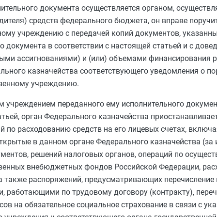
лнительного документа осуществляется органом, осущес
дителя) средств федерального бюджета, он вправе поручит
ому учреждению с передачей копий документов, указанн
о документа в соответствии с настоящей статьей и с дове
ми ассигнованиями) и (или) объемами финансирования ра
льного казначейства соответствующего уведомления о по
зенному учреждению.
 учреждением переданного ему исполнительного документ
тьей, орган Федерального казначейства приостанавливае
 по расходованию средств на его лицевых счетах, включа
открытые в данном органе Федерального казначейства (за
ментов, решений налоговых органов, операций по осущест
венных внебюджетных фондов Российской Федерации, расх
 а также распоряжений, предусматривающих перечисление
ми, работающими по трудовому договору (контракту), пер
сов на обязательное социальное страхование в связи с ук