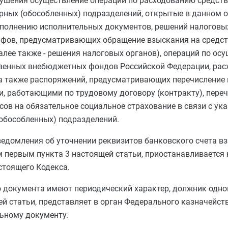
ушения осуществление операций по расходованию средств
урных (обособленных) подразделений, открытые в данном 
сполнению исполнительных документов, решений налоговы
штрафов, предусматривающих обращение взыскания на сред
лее также - решения налоговых органов), операций по ос
венных внебюджетных фондов Российской Федерации, расх
 а также распоряжений, предусматривающих перечисление
ми, работающими по трудовому договору (контракту), пер
сов на обязательное социальное страхование в связи с ук
(обособленных) подразделений.
ведомления об уточнении реквизитов банковского счета в
м первым пункта 3
настоящей статьи, приостанавливается н
тоящего Кодекса.
 документа имеют периодический характер, должник одно
й статьи, представляет в орган Федерального казначейст
ьному документу.