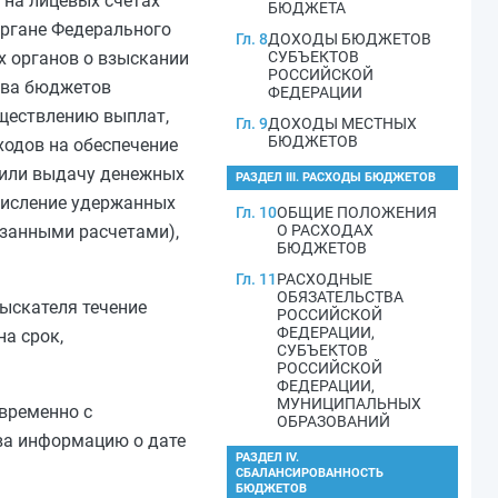
 на лицевых счетах
БЮДЖЕТА
органе Федерального
Гл. 8
ДОХОДЫ БЮДЖЕТОВ
х органов о взыскании
СУБЪЕКТОВ
РОССИЙСКОЙ
ства бюджетов
ФЕДЕРАЦИИ
уществлению выплат,
Гл. 9
ДОХОДЫ МЕСТНЫХ
БЮДЖЕТОВ
одов на обеспечение
 или выдачу денежных
РАЗДЕЛ III. РАСХОДЫ БЮДЖЕТОВ
ечисление удержанных
Гл. 10
ОБЩИЕ ПОЛОЖЕНИЯ
азанными расчетами),
О РАСХОДАХ
БЮДЖЕТОВ
Гл. 11
РАСХОДНЫЕ
ОБЯЗАТЕЛЬСТВА
зыскателя течение
РОССИЙСКОЙ
ФЕДЕРАЦИИ,
а срок,
СУБЪЕКТОВ
РОССИЙСКОЙ
ФЕДЕРАЦИИ,
МУНИЦИПАЛЬНЫХ
временно с
ОБРАЗОВАНИЙ
ва информацию о дате
РАЗДЕЛ IV.
СБАЛАНСИРОВАННОСТЬ
БЮДЖЕТОВ