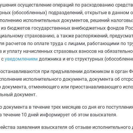
ушения осуществление операций по расходованию средств
урных (обособленных) подразделений, открытые в данном 
сполнению исполнительных документов, решений налоговых
й из бюджетов государственных внебюджетных фондов Рос
оциальному страхованию, а также распоряжений, предусм
ля расчетов по оплате труда с лицами, работающими по т
в и уплату начисленных страховых взносов на обязательн
 с
уведомлением
должника и его структурных (обособленн
иостанавливаются при предъявлении должником в орган Ф
полнение исполнительного документа, документа об отсроч
о документа, отменяющего или приостанавливающего испо
льный документ.
документа в течение трех месяцев со дня его поступления
 течение 10 дней информирует об этом взыскателя.
чейства заявления взыскателя об отзыве исполнительного