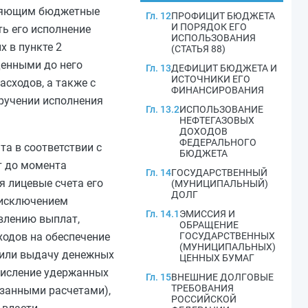
твляющим бюджетные
Гл. 12
ПРОФИЦИТ БЮДЖЕТА
И ПОРЯДОК ЕГО
ь его исполнение
ИСПОЛЬЗОВАНИЯ
ых в
пункте 2
(СТАТЬЯ 88)
денными до него
Гл. 13
ДЕФИЦИТ БЮДЖЕТА И
ИСТОЧНИКИ ЕГО
сходов, а также с
ФИНАНСИРОВАНИЯ
ручении исполнения
Гл. 13.2
ИСПОЛЬЗОВАНИЕ
НЕФТЕГАЗОВЫХ
ДОХОДОВ
ФЕДЕРАЛЬНОГО
а в соответствии с
БЮДЖЕТА
т до момента
Гл. 14
ГОСУДАРСТВЕННЫЙ
я лицевые счета его
(МУНИЦИПАЛЬНЫЙ)
ДОЛГ
 исключением
Гл. 14.1
ЭМИССИЯ И
влению выплат,
ОБРАЩЕНИЕ
одов на обеспечение
ГОСУДАРСТВЕННЫХ
(МУНИЦИПАЛЬНЫХ)
 или выдачу денежных
ЦЕННЫХ БУМАГ
ечисление удержанных
Гл. 15
ВНЕШНИЕ ДОЛГОВЫЕ
ТРЕБОВАНИЯ
азанными расчетами),
РОССИЙСКОЙ