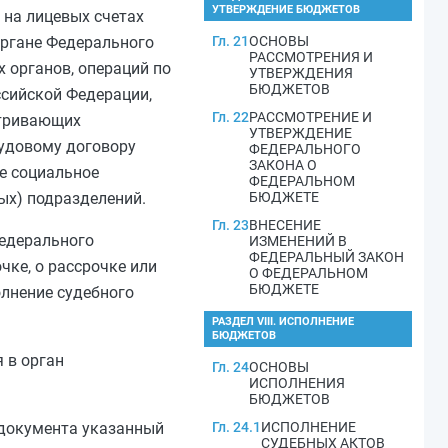
УТВЕРЖДЕНИЕ БЮДЖЕТОВ
 на лицевых счетах
органе Федерального
Гл. 21
ОСНОВЫ
РАССМОТРЕНИЯ И
 органов, операций по
УТВЕРЖДЕНИЯ
БЮДЖЕТОВ
сийской Федерации,
Гл. 22
РАССМОТРЕНИЕ И
атривающих
УТВЕРЖДЕНИЕ
рудовому договору
ФЕДЕРАЛЬНОГО
ЗАКОНА О
ое социальное
ФЕДЕРАЛЬНОМ
ых) подразделений.
БЮДЖЕТЕ
Гл. 23
ВНЕСЕНИЕ
едерального
ИЗМЕНЕНИЙ В
ФЕДЕРАЛЬНЫЙ ЗАКОН
ке, о рассрочке или
О ФЕДЕРАЛЬНОМ
БЮДЖЕТЕ
лнение судебного
РАЗДЕЛ VIII. ИСПОЛНЕНИЕ
БЮДЖЕТОВ
 в орган
Гл. 24
ОСНОВЫ
ИСПОЛНЕНИЯ
БЮДЖЕТОВ
 документа указанный
Гл. 24.1
ИСПОЛНЕНИЕ
СУДЕБНЫХ АКТОВ