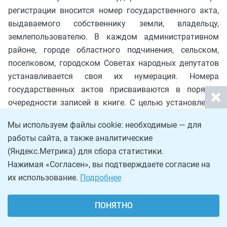
регистрации вносится номер государственного акта,
выдаваемого собственнику земли, владельцу,
землепользователю. В каждом административном
районе, городе областного подчинения, сельском,
поселковом, городском Советах народных депутатов
устанавливается своя их нумерация. Номера
государственных актов присваиваются в порядке
очередности записей в книге. С целью установления
различий между органами, производящими
Мы используем файлы cookie: необходимые — для
регистрацию, рекомендуется дополнительно к
работы сайта, а также аналитические
порядковому номеру давать шифр области
(Яндекс.Метрика) для сбора статистики.
(республики, края, автономного образования), города
Нажимая «Согласен», вы подтверждаете согласие на
областного подчинения и административного района,
их использование.
Подробнее
сельского (поселкового) Совета народных депутатов.
Например, государственному акту, выданному
ПОНЯТНО
районным комитетом по земельной реформе и
земельным ресурсам, присваивается номер ТВО-01-