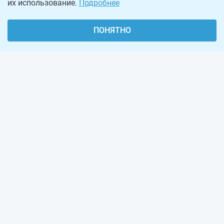
их использование.
Подробнее
ПОНЯТНО
О проекте
Реклама на сайте
Рассылка
Обратная связь
Наша команда
Вакансии
Виджеты калькуляторов