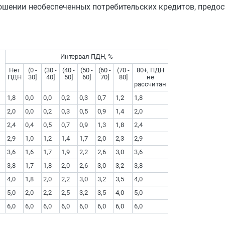
ошении необеспеченных потребительских кредитов, предос
Интервал ПДН, %
Нет
(0 -
(30 -
(40 -
(50 -
(60 -
(70 -
80+, ПДН
ПДН
30]
40]
50]
60]
70]
80]
не
рассчитан
1,8
0,0
0,0
0,2
0,3
0,7
1,2
1,8
2,0
0,0
0,2
0,3
0,5
0,9
1,4
2,0
2,4
0,4
0,5
0,7
0,9
1,3
1,8
2,4
2,9
1,0
1,2
1,4
1,7
2,0
2,3
2,9
3,6
1,6
1,7
1,9
2,2
2,6
3,0
3,6
3,8
1,7
1,8
2,0
2,6
3,0
3,2
3,8
4,0
1,8
2,0
2,2
3,0
3,2
3,5
4,0
5,0
2,0
2,2
2,5
3,2
3,5
4,0
5,0
6,0
6,0
6,0
6,0
6,0
6,0
6,0
6,0