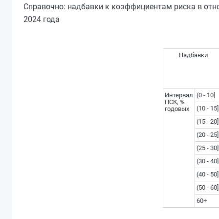
Справочно: надбавки к коэффициентам риска в отн
2024 года
Надбавки
Интервал
(0 - 10]
ПСК, %
(10 - 15]
годовых
(15 - 20]
(20 - 25]
(25 - 30]
(30 - 40]
(40 - 50]
(50 - 60]
60+