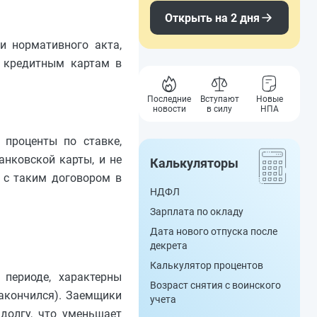
Открыть на 2 дня
и нормативного акта,
о кредитным картам в
Последние
Вступают
Новые
новости
в силу
НПА
 проценты по ставке,
анковской карты, и не
Калькуляторы
и с таким договором в
НДФЛ
Зарплата по окладу
Дата нового отпуска после
декрета
Калькулятор процентов
периоде, характерны
Возраст снятия с воинского
закончился). Заемщики
учета
долгу, что уменьшает