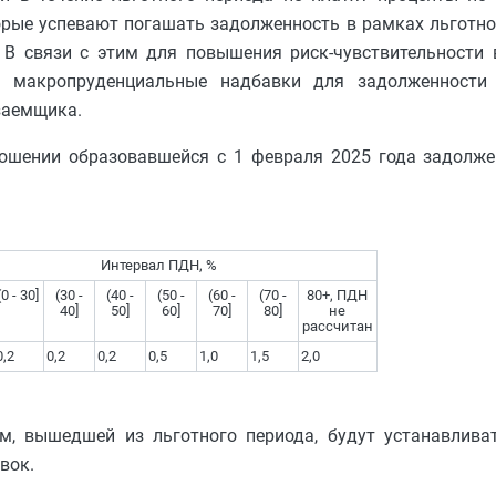
орые успевают погашать задолженность в рамках льготног
 В связи с этим для повышения риск-чувствительности 
ь макропруденциальные надбавки для задолженности 
заемщика.
ошении образовавшейся с 1 февраля 2025 года задолже
Интервал ПДН, %
(0 - 30]
(30 -
(40 -
(50 -
(60 -
(70 -
80+, ПДН
40]
50]
60]
70]
80]
не
рассчитан
0,2
0,2
0,2
0,5
1,0
1,5
2,0
, вышедшей из льготного периода, будут устанавливат
вок.