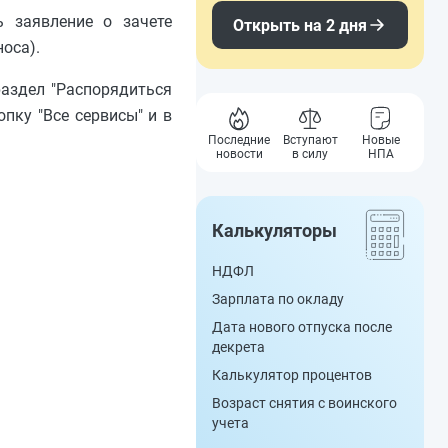
 заявление о зачете
Открыть на 2 дня
оса).
раздел "Распорядиться
пку "Все сервисы" и в
Последние
Вступают
Новые
новости
в силу
НПА
Калькуляторы
НДФЛ
Зарплата по окладу
Дата нового отпуска после
декрета
Калькулятор процентов
Возраст снятия с воинского
учета