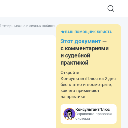
й теперь можно в личных кабинетах для ИП и ЮЛ
ВАШ ПОМОЩНИК ЮРИСТА
Этот документ
—
с комментариями
и судебной
практикой
Откройте
КонсультантПлюс на 2 дня
бесплатно и посмотрите,
как его применяют
на практике
КонсультантПлюс
Справочно-правовая
система