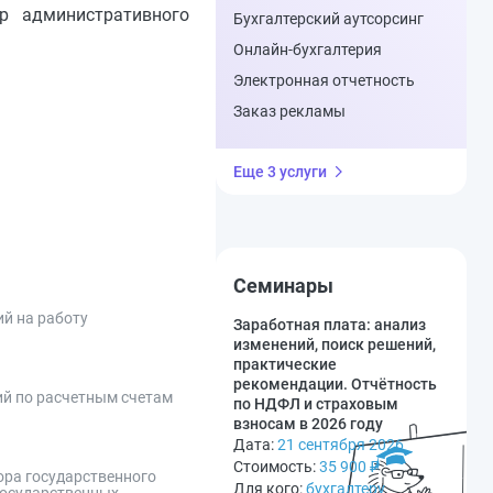
р административного
Бухгалтерский аутсорсинг
Онлайн-бухгалтерия
Электронная отчетность
Заказ рекламы
Еще 3 услуги
Семинары
й на работу
Заработная плата: анализ
изменений, поиск решений,
практические
рекомендации. Отчётность
ий по расчетным счетам
по НДФЛ и страховым
взносам в 2026 году
Дата:
21 сентября 2026
Стоимость:
35 900
₽
ора государственного
Для кого:
бухгалтеру
государственных