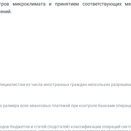
тров микроклимата и принятием соответствующих ме
ений.
циалистам из числа иностранных граждан нескольких разрешени
о размера всех авансовых платежей при контроле банками операц
одов бюджетов и статей (подстатей) классификации операций сект
 с кодами расходов, установленными руководством по статистике 