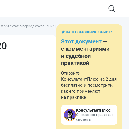
х объектах в период сохранения рисков распространения новой коронавиру
ВАШ ПОМОЩНИК ЮРИСТА
Этот документ
—
20
с комментариями
и судебной
практикой
Откройте
КонсультантПлюс на 2 дня
бесплатно и посмотрите,
как его применяют
на практике
КонсультантПлюс
Справочно-правовая
система