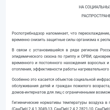
НА СОЦИАЛЬНЫХ
РАСПРОСТРАН
Роспотребнадзор напоминает, что переохлаждение,
временно снизить защитные силы организма к респи
В связи с установившейся в ряде регионов Росс
эпидемического сезона по гриппу и ОРВИ, одновре
временного и постоянного нахождения взрослых и
отопления, эффективности работы нагревательного 
Особенно это касается объектов социальной инфра
обслуживания детей и граждан пожилого возраста,
домов-интернатов для лиц с ограниченными возмо
Гигиенические нормативы температуры воздуха в
(СанПиН 2.4.1.3049-13, СанПиН 2.4.2.2821-10, СанПиН 2