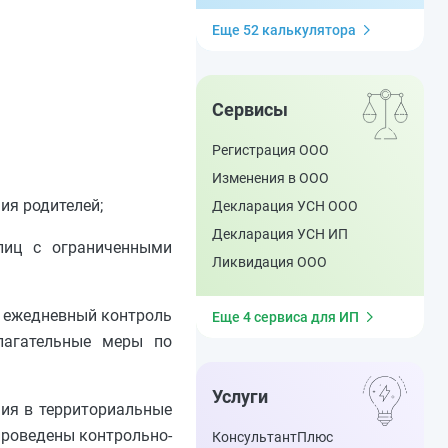
Еще 52 калькулятора
Сервисы
Регистрация ООО
Изменения в ООО
ния родителей;
Декларация УСН ООО
Декларация УСН ИП
лиц с ограниченными
Ликвидация ООО
ь ежедневный контроль
Еще 4 сервиса для ИП
лагательные меры по
Услуги
ния в территориальные
проведены контрольно-
КонсультантПлюс