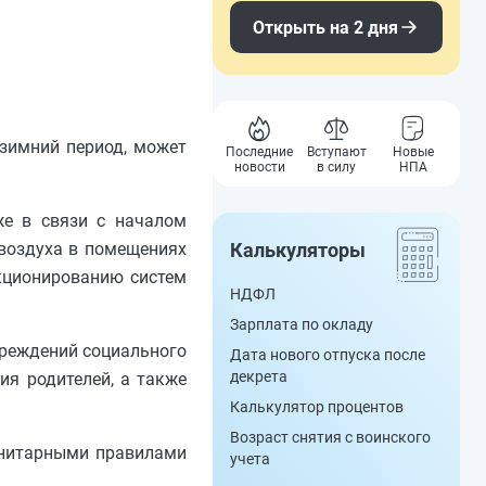
Открыть на 2 дня
-зимний период, может
Последние
Вступают
Новые
новости
в силу
НПА
же в связи с началом
Калькуляторы
 воздуха в помещениях
кционированию систем
НДФЛ
Зарплата по окладу
чреждений социального
Дата нового отпуска после
декрета
ия родителей, а также
Калькулятор процентов
Возраст снятия с воинского
анитарными правилами
учета