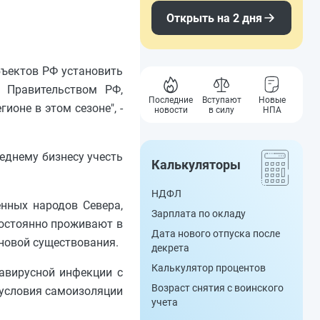
Открыть на 2 дня
бъектов РФ установить
о Правительством РФ,
Последние
Вступают
Новые
ионе в этом сезоне", -
новости
в силу
НПА
днему бизнесу учесть
Калькуляторы
НДФЛ
нных народов Севера,
Зарплата по окладу
постоянно проживают в
Дата нового отпуска после
сновой существования.
декрета
Калькулятор процентов
авирусной инфекции с
Возраст снятия с воинского
и условия самоизоляции
учета