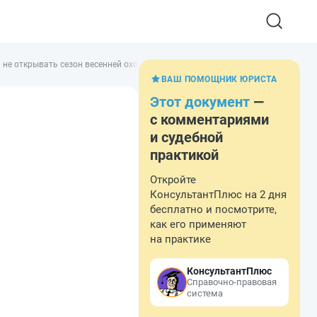
е открывать сезон весенней охоты в условиях действующих ограничений д
ВАШ ПОМОЩНИК ЮРИСТА
Этот документ
—
с комментариями
и судебной
практикой
Откройте
КонсультантПлюс на 2 дня
бесплатно и посмотрите,
как его применяют
на практике
КонсультантПлюс
Справочно-правовая
система