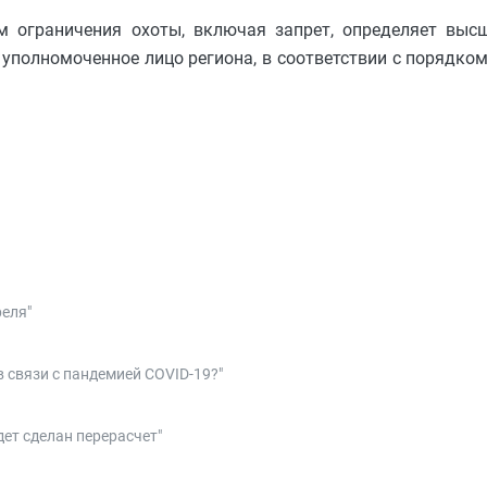
м ограничения охоты, включая запрет, определяет выс
полномоченное лицо региона, в соответствии с порядком
реля"
 связи с пандемией COVID-19?"
дет сделан перерасчет"