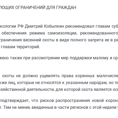
УЮЩИХ ОГРАНИЧЕНИЙ ДЛЯ ГРАЖДАН
 экологии РФ Дмитрий Кобылкин рекомендовал главам су
я обеспечения режима самоизоляции, рекомендованног
аничения весенней охоты в виде полного запрета ее в рег
 главам территорий.
но также при рассмотрении мер поддержки малому и сре
ий охоты не должно ущемлять права коренных малочисле
акже лиц, которые не относятся к указанным народам, но 
озяйственной деятельности, для которой охота является о
подтверждает, что рисков распространения новой корон
. Тем не менее, введенные в части регионов с этой недел