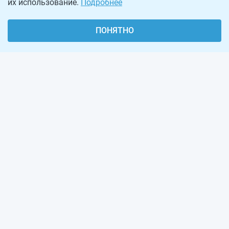
их использование.
Подробнее
ПОНЯТНО
О проекте
Реклама на сайте
Рассылка
Обратная связь
Наша команда
Вакансии
Виджеты калькуляторов