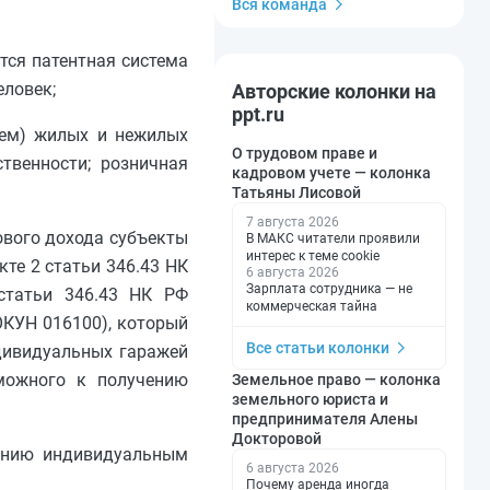
Вся команда
тся патентная система
еловек;
Авторские колонки на
ppt.ru
аем) жилых и нежилых
О трудовом праве и
твенности; розничная
кадровом учете — колонка
Татьяны Лисовой
7 августа 2026
вого дохода субъекты
В МАКС читатели проявили
интерес к теме cookie
те 2 статьи 346.43 НК
6 августа 2026
Зарплата сотрудника — не
статьи 346.43 НК РФ
коммерческая тайна
ОКУН 016100), который
Все статьи колонки
ндивидуальных гаражей
можного к получению
Земельное право — колонка
земельного юриста и
предпринимателя Алены
Докторовой
чению индивидуальным
6 августа 2026
Почему аренда иногда