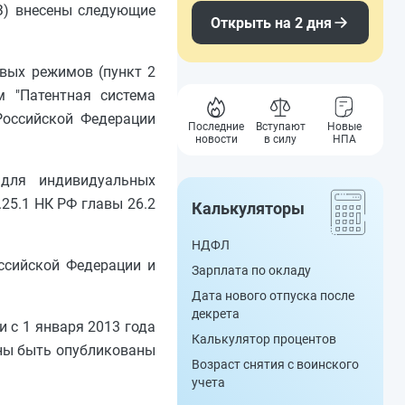
З) внесены следующие
Открыть на 2 дня
вых режимов (пункт 2
 "Патентная система
Российской Федерации
Последние
Вступают
Новые
новости
в силу
НПА
 для индивидуальных
.25.1 НК РФ главы 26.2
Калькуляторы
НДФЛ
ссийской Федерации и
Зарплата по окладу
Дата нового отпуска после
декрета
 с 1 января 2013 года
Калькулятор процентов
жны быть опубликованы
Возраст снятия с воинского
учета