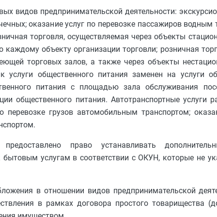
вых видов предпринимательской деятельности: экскурсион
ачечных; оказание услуг по перевозке пассажиров водным 
зничная торговля, осуществляемая через объекты стацион
по каждому объекту организации торговли; розничная тор
еющей торговых залов, а также через объекты нестацио
к услуги общественного питания заменен на услуги об
твенного питания с площадью зала обслуживания посе
ции общественного питания. Автотранспортные услуги р
по перевозке грузов автомобильным транспортом; оказа
нспортом.
предоставлено право устанавливать дополнитель
 бытовым услугам в соответствии с ОКУН, которые не у
бложения в отношении видов предпринимательской деяте
ествления в рамках договора простого товарищества (д
ления имуществом.