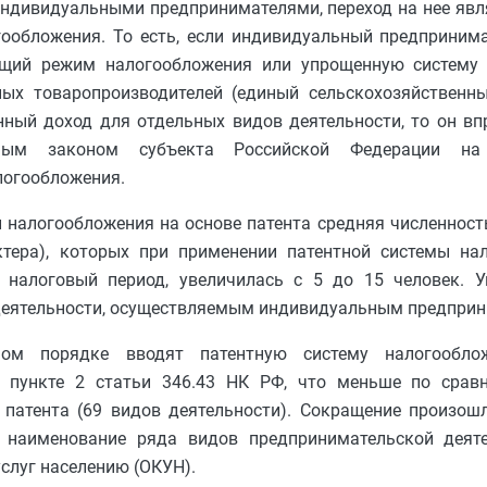
индивидуальными предпринимателями, переход на нее яв
обложения. То есть, если индивидуальный предприним
бщий режим налогообложения или упрощенную систему
ных товаропроизводителей (единый сельскохозяйственны
нный доход для отдельных видов деятельности, то он в
енным законом субъекта Российской Федерации на
логообложения.
 налогообложения на основе патента средняя численнос
актера), которых при применении патентной системы на
налоговый период, увеличилась с 5 до 15 человек. У
деятельности, осуществляемым индивидуальным предприн
ном порядке вводят патентную систему налогообл
в пункте 2 статьи 346.43 НК РФ, что меньше по сра
патента (69 видов деятельности). Сокращение произошл
е наименование ряда видов предпринимательской деят
слуг населению (ОКУН).