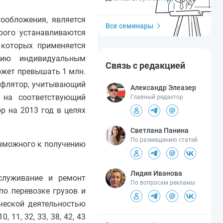
ообложения, является
Все семинары
рого устанавливаются
 которых применяется
нию индивидуальным
Связь с редакцией
ожет превышать 1 млн.
ефлятор, учитывающий
Александр Элеазер
й на соответствующий
Главный редактор
р на 2013 год в целях
Светлана Панина
По размещению статей
зможного к получению
Лидия Иванова
служивание и ремонт
По вопросам рекламы
по перевозке грузов и
ческой деятельностью
11, 32, 33, 38, 42, 43