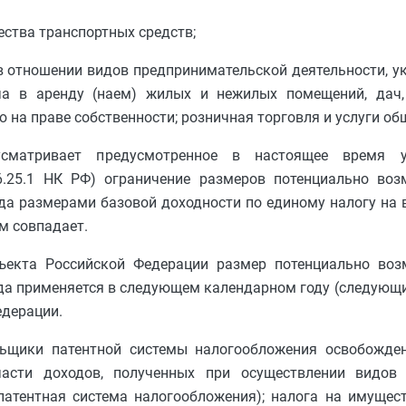
ества транспортных средств;
в отношении видов предпринимательской деятельности, у
ча в аренду (наем) жилых и нежилых помещений, дач,
а праве собственности; розничная торговля и услуги общ
усматривает предусмотренное в настоящее время у
46.25.1 НК РФ) ограничение размеров потенциально во
а размерами базовой доходности по единому налогу на 
м совпадает.
ъекта Российской Федерации размер потенциально во
а применяется в следующем календарном году (следующи
едерации.
льщики патентной системы налогообложения освобожде
части доходов, полученных при осуществлении видов 
патентная система налогообложения); налога на имущес