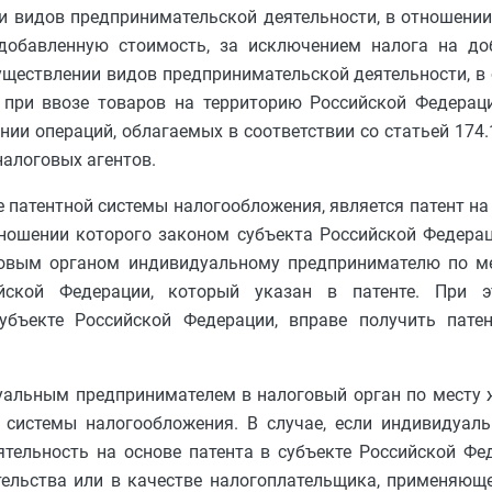
и видов предпринимательской деятельности, в отношени
 добавленную стоимость, за исключением налога на до
существлении видов предпринимательской деятельности, в
 при ввозе товаров на территорию Российской Федераци
ии операций, облагаемых в соответствии со статьей 174.
налоговых агентов.
патентной системы налогообложения, является патент на
тношении которого законом субъекта Российской Федера
говым органом индивидуальному предпринимателю по ме
ийской Федерации, который указан в патенте. При 
убъекте Российской Федерации, вправе получить пате
уальным предпринимателем в налоговый орган по месту 
 системы налогообложения. В случае, если индивидуал
тельность на основе патента в субъекте Российской Фе
тельства или в качестве налогоплательщика, применяющ