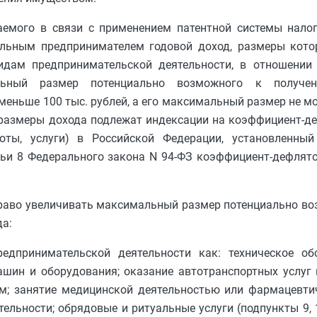
аемого в связи с применением патентной системы налог
льным предпринимателем годовой доход, размеры кото
идам предпринимательской деятельности, в отношении
альный размер потенциально возможного к получе
меньше 100 тыс. рублей, а его максимальный размер не м
размеры дохода подлежат индексации на коэффициент-д
оты, услуги) в Российской Федерации, установленны
тьи 8 Федерального закона N 94-ФЗ коэффициент-дефлято
раво увеличивать максимальный размер потенциально во
а:
едпринимательской деятельности как: техническое об
шин и оборудования; оказание автотранспортных услуг 
; занятие медицинской деятельностью или фармацевти
ности; обрядовые и ритуальные услуги (подпункты 9, 10, 