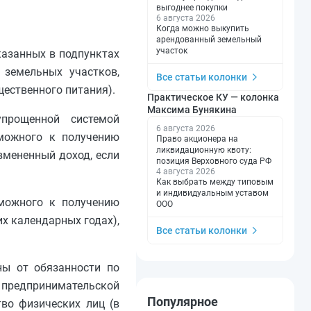
выгоднее покупки
6 августа 2026
Когда можно выкупить
арендованный земельный
участок
казанных в подпунктах
 земельных участков,
Все статьи колонки
ественного питания).
Практическое КУ — колонка
Максима Бунякина
прощенной системой
6 августа 2026
зможного к получению
Право акционера на
ликвидационную квоту:
вмененный доход, если
позиция Верховного суда РФ
4 августа 2026
Как выбрать между типовым
и индивидуальным уставом
зможного к получению
ООО
х календарных годах),
Все статьи колонки
ны от обязанности по
предпринимательской
Популярное
тво физических лиц (в