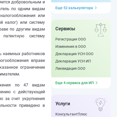
ляется добровольным и
Еще 52 калькулятора
атель по одним видам
 налогообложения или
й налог) или систему
Сервисы
праве по другим видам
 патентную систему
Регистрация ООО
Изменения в ООО
ть наемных работников
Декларация УСН ООО
логообложения вправе
Декларация УСН ИП
казанное ограничение
Ликвидация ООО
имателем.
Еще 4 сервиса для ИП
ожения по 47 видам
внению с действующей
о за счет укрупнения
Услуги
ельности приведено в
КонсультантПлюс