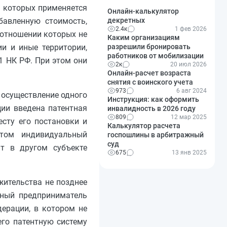
и которых применяется
Онлайн-калькулятор
декретных
бавленную стоимость,
2.4к
1 фев 2026
 отношении которых не
Каким организациям
разрешили бронировать
и и иные территории,
работников от мобилизации
1 НК РФ. При этом они
2к
20 июл 2026
Онлайн-расчет возраста
снятия с воинского учета
973
6 авг 2024
 осуществление одного
Инструкция: как оформить
ции введена патентная
инвалидность в 2026 году
809
12 мар 2025
сту его постановки и
Калькулятор расчета
этом индивидуальный
госпошлины в арбитражный
суд
нт в другом субъекте
675
13 янв 2025
жительства не позднее
ьный предприниматель
дерации, в котором не
его патентную систему