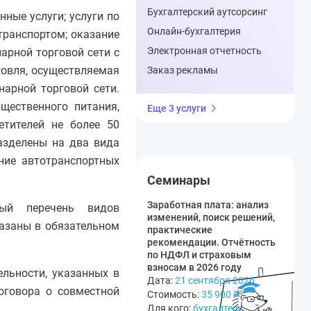
Бухгалтерский аутсорсинг
ные услуги; услуги по
Онлайн-бухгалтерия
транспортом; оказание
Электронная отчетность
арной торговой сети с
говля, осуществляемая
Заказ рекламы
нарной торговой сети.
щественного питания,
Еще 3 услуги
тителей не более 50
азделены на два вида
ние автотранспортных
Семинары
Заработная плата: анализ
ный перечень видов
изменений, поиск решений,
казаны в обязательном
практические
рекомендации. Отчётность
по НДФЛ и страховым
взносам в 2026 году
льности, указанных в
Дата:
21 сентября 2026
оговора о совместной
Стоимость:
35 900
₽
Для кого:
бухгалтеру