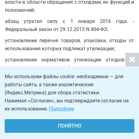
власти в области обращения с отходами, их функций и
полномочий;
абзац утратил силу с 1 января 2016 года. -
Федеральный закон от 29.12.2015 N 404-ФЗ;
установление перечня товаров, упаковки, отходы от
использования которых подлежат утилизации;
установление нормативов утилизации отходов от
использования товаров (далее также - норматив
утилизации);
Мы используем файлы cookie: необходимые — для
работы сайта, а также аналитические
утверждение формы акта утилизации отходов от
(Яндекс.Метрика) для сбора статистики.
использования товаров;
Нажимая «Согласен», вы подтверждаете согласие на
установление порядка подтверждения факта вывоза,
их использование.
Подробнее
в том числе третьими лицами, из Российской
Федерации товаров, упаковки, отходы от
ПОНЯТНО
использования которых подлежат утилизации;