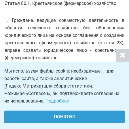
Статья 86.1. Крестьянское (фермерское) хозяйство
1. Граждане, ведущие совместную деятельность в
области сельского хозяйства без образования
юридического лица на основе соглашения о создании
крестьянского (фермерского) хозяйства (статья 23),
вправе создать юридическое лицо - крестьянское
(фермерское) хозяйство.
Крестьянским (фермерским) хозяйством,
Мы используем файлы cookie: необходимые — для
создаваемым в соответствии с настоящей статьей в
работы сайта, а также аналитические
качестве юридического лица, признается
(Яндекс.Метрика) для сбора статистики.
добровольное объединение граждан на основе
Нажимая «Согласен», вы подтверждаете согласие на
членства для совместной производственной или иной
их использование.
Подробнее
хозяйственной деятельности в области сельского
хозяйства, основанной на их личном участии и
ПОНЯТНО
объединении членами крестьянского (фермерского)
хозяйства имущественных вкладов.