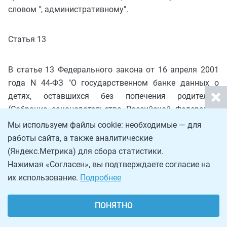
словом ", административному".
Статья 13
В статье 13 Федерального закона от 16 апреля 2001
года N 44-ФЗ "О государственном банке данных о
детях, оставшихся без попечения родителей"
(Собрание законодательства Российской Федерации,
2001, N 17, ст. 1643; 2011, N 29, ст. 4291) слова
Мы используем файлы cookie: необходимые — для
"гражданским процессуальным законодательством"
работы сайта, а также аналитические
заменить словами "законодательством об
(Яндекс.Метрика) для сбора статистики.
административном судопроизводстве".
Нажимая «Согласен», вы подтверждаете согласие на
их использование.
Подробнее
Статья 14
ПОНЯТНО
Внести в Федеральный закон от 31 мая 2001 года N