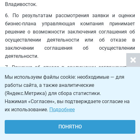
Владивосток.
6. По результатам рассмотрения заявки и оценки
бизнес-плана управляющая компания принимает
решение о возможности заключения соглашения об
осуществлении деятельности или об отказе в
заключении соглашения об осуществлении
деятельности.
7. Решение об отказе в заключении соглашения об
осуществлении деятельности принимается в одном из
Мы используем файлы cookie: необходимые — для
следующих случаев:
работы сайта, а также аналитические
(Яндекс.Метрика) для сбора статистики.
1) непредставление документов, предусмотренных
Нажимая «Согласен», вы подтверждаете согласие на
частью 1 и пунктами 1, 2 и 5 части 2 настоящей
их использование.
Подробнее
статьи, или несоответствие заявки требованиям,
установленным частью 1 настоящей статьи;
ПОНЯТНО
2) указанный в заявке вид деятельности, который
планирует осуществлять заявитель, относится к