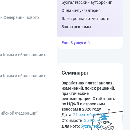
Бухгалтерский аутсорсинг
Онлайн-бухгалтерия
ой Федерации нового
Электронная отчетность
Заказ рекламы
Еще 3 услуги
ки Крым и образовании в
Семинары
ки Крым и образовании в
Заработная плата: анализ
изменений, поиск решений,
практические
рекомендации. Отчётность
по НДФЛ и страховым
взносам в 2026 году
сийской Федерации"
Дата:
21 сентября 2026
Стоимость:
35 900
₽
Для кого:
бухгалтеру