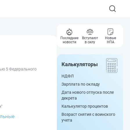
Последние
Вступают
Новые
новости
в силу
НПА
Калькуляторы
тью 5 Федерального
НДФЛ
Зарплата по окладу
Дата нового отпуска после
декрета
Калькулятор процентов
и"
Возраст снятия с воинского
альные
учета