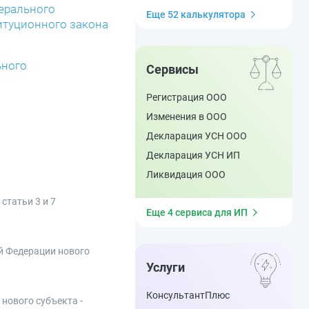
дерального
Еще 52 калькулятора
итуционного закона
ьного
Сервисы
Регистрация ООО
Изменения в ООО
Декларация УСН ООО
Декларация УСН ИП
Ликвидация ООО
статьи 3 и 7
Еще 4 сервиса для ИП
ой Федерации нового
Услуги
КонсультантПлюс
нового субъекта -