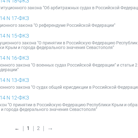
14 N 18-ФКЗ
ституционного закона "Об арбитражных судах в Российской Федерац
14 N 17-ФКЗ
ционного закона "О референдуме Российской Федерации"
14 N 15-ФКЗ
туционного закона "О принятии в Российскую Федерацию Республи
ки Крым и города федерального значения Севастополя"
14 N 16-ФКЗ
онного закона "О военных судах Российской Федерации" и статьи 2
едерации"
14 N 13-ФКЗ
ионного закона "О судах общей юрисдикции в Российской Федераци
14 N 12-ФКЗ
кон "О принятии в Российскую Федерацию Республики Крым и обра
 и города федерального значения Севастополя"
→
←
1
2