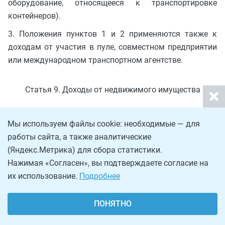
оборудование, относящееся к транспортировке
контейнеров).
3. Положения пунктов 1 и 2 применяются также к
доходам от участия в пуле, совместном предприятии
или международном транспортном агентстве.
Статья 9. Доходы от недвижимого имущества
1. Доходы, получаемые лицом с постоянным
Мы используем файлы cookie: необходимые — для
местопребыванием в одном Договаривающемся
работы сайта, а также аналитические
Государстве от недвижимого имущества (включая
(Яндекс.Метрика) для сбора статистики.
доходы от сельского или лесного хозяйства),
Нажимая «Согласен», вы подтверждаете согласие на
находящегося в другом Договаривающемся
их использование.
Подробнее
Государстве, могут облагаться налогом в этом другом
Государстве.
ПОНЯТНО
2. Для целей настоящего Договора термин