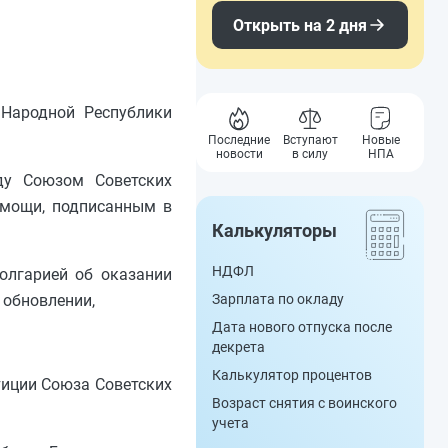
Открыть на 2 дня
 Народной Республики
Последние
Вступают
Новые
новости
в силу
НПА
ду Союзом Советских
омощи, подписанным в
Калькуляторы
НДФЛ
олгарией об оказании
 обновлении,
Зарплата по окладу
Дата нового отпуска после
декрета
Калькулятор процентов
тиции Союза Советских
Возраст снятия с воинского
учета