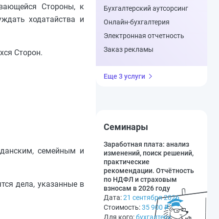
ивающейся Стороны, к
Бухгалтерский аутсорсинг
уждать ходатайства и
Онлайн-бухгалтерия
Электронная отчетность
Заказ рекламы
хся Сторон.
Еще 3 услуги
Семинары
Заработная плата: анализ
данским, семейным и
изменений, поиск решений,
практические
рекомендации. Отчётность
по НДФЛ и страховым
тся дела, указанные в
взносам в 2026 году
Дата:
21 сентября 2026
Стоимость:
35 900
₽
Для кого:
бухгалтеру