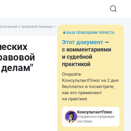
олгарией о правовой помощи по гражданским, семейным и уголовным делам 
ВАШ ПОМОЩНИК ЮРИСТА
Этот документ
—
ческих
с комментариями
равовой
и судебной
практикой
 делам"
Откройте
КонсультантПлюс на 2 дня
бесплатно и посмотрите,
как его применяют
на практике
КонсультантПлюс
Справочно-правовая
система