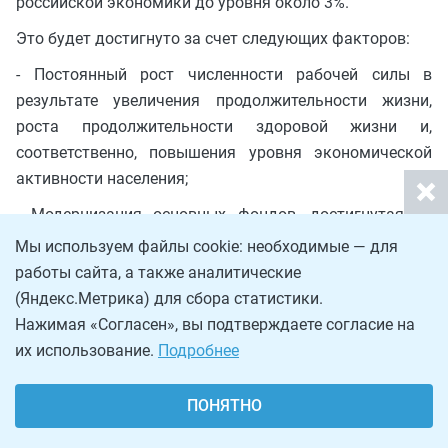
российской экономики до уровня около 3%.
Это будет достигнуто за счет следующих факторов:
- Постоянный рост численности рабочей силы в
результате увеличения продолжительности жизни,
роста продолжительности здоровой жизни и,
соответственно, повышения уровня экономической
активности населения;
- Модернизация основных фондов, достигнутая за
счет более высокого уровня и эффективности
Мы используем файлы cookie: необходимые — для
инвестиций в основной капитал;
работы сайта, а также аналитические
(Яндекс.Метрика) для сбора статистики.
- Более высокая производительность труда,
Нажимая «Согласен», вы подтверждаете согласие на
обусловленная технологической модернизацией,
их использование.
Подробнее
цифровизацией экономических процессов,
использованием инновационных технологий, а также
ПОНЯТНО
повышением эффективности бизнес-процессов.
Важную роль здесь также будет играть донастройка