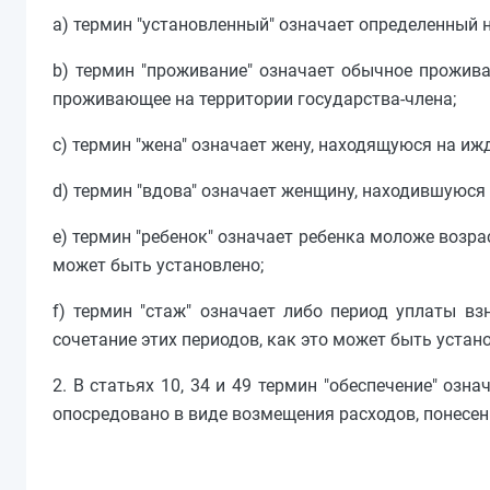
a) термин "установленный" означает определенный 
b) термин "проживание" означает обычное проживан
проживающее на территории государства-члена;
c) термин "жена" означает жену, находящуюся на иж
d) термин "вдова" означает женщину, находившуюся
e) термин "ребенок" означает ребенка моложе возра
может быть установлено;
f) термин "стаж" означает либо период уплаты вз
сочетание этих периодов, как это может быть устан
2. В статьях 10, 34 и 49 термин "обеспечение" озн
опосредовано в виде возмещения расходов, понесе