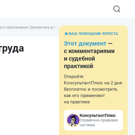
 обеспечения (Заключена в г. Женеве 28.06.1952)
ВАШ ПОМОЩНИК ЮРИСТА
Этот документ
—
труда
с комментариями
и судебной
практикой
Откройте
КонсультантПлюс на 2 дня
бесплатно и посмотрите,
как его применяют
на практике
КонсультантПлюс
Справочно-правовая
система