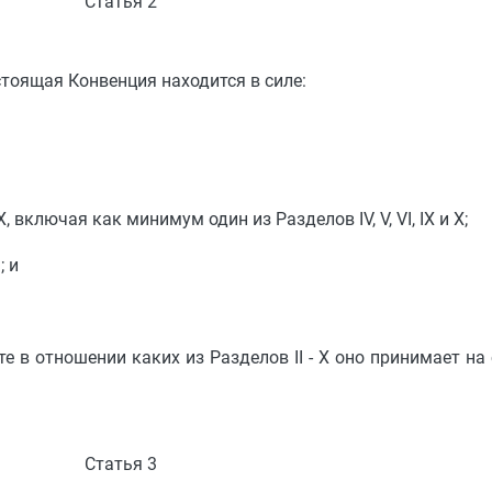
Статья 2
стоящая Конвенция находится в силе:
 IX и X, включая как минимум один из Разделов IV, V, VI, IX и X;
; и
 в отношении каких из Разделов II - X оно принимает на
Статья 3