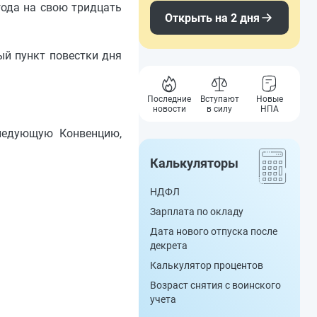
ода на свою тридцать
Открыть на 2 дня
ый пункт повестки дня
Последние
Вступают
Новые
новости
в силу
НПА
следующую Конвенцию,
Калькуляторы
НДФЛ
Зарплата по окладу
Дата нового отпуска после
декрета
Калькулятор процентов
Возраст снятия с воинского
учета