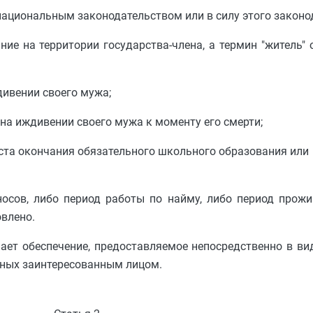
национальным законодательством или в силу этого законо
ие на территории государства-члена, а термин "житель" 
дивении своего мужа;
 на иждивении своего мужа к моменту его смерти;
ста окончания обязательного школьного образования или 
носов, либо период работы по найму, либо период прож
овлено.
ачает обеспечение, предоставляемое непосредственно в в
нных заинтересованным лицом.