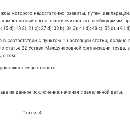
лужбы которого недостаточно развиты, путем деклараци
ка компетентный орган власти считает это необходимым, п
; 18 2); 21 c); 27 d); 33 b); 34 3); 41 d); 48 c); 55 d) и 61 d)
ю в соответствии с пунктом 1 настоящей статьи, должно
о статье 22 Устава Международной организации труда, 
 о том:
продолжает существовать;
рава на данное исключение, начиная с заявленной даты.
Статья 4